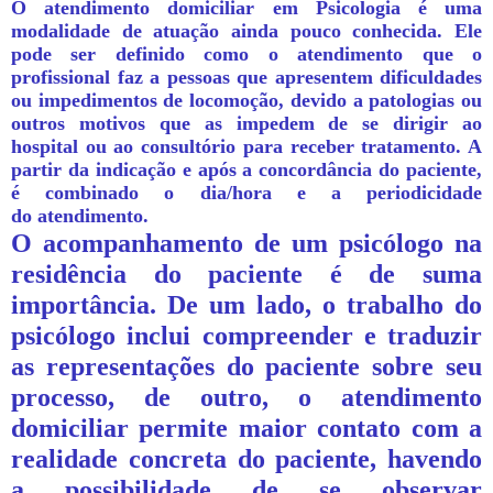
O
atendimento domiciliar
em Psicologia é uma
modalidade de atuação ainda pouco conhecida. Ele
pode ser definido como o
atendimento que o
profissional faz a pessoas que apresentem dificuldades
ou impedimentos de locomoção, devido a patologias ou
outros motivos que as impedem de se dirigir ao
hospital ou ao consultório para receber tratamento.
A
partir da indicação e após a concordância do paciente,
é combinado o dia/hora e a periodicidade
do atendimento.
O acompanhamento de um psicólogo na
residência do paciente é de suma
importância.
De um lado, o trabalho do
psicólogo inclui compreender e traduzir
as representações do paciente sobre seu
processo, de outro, o atendimento
domiciliar permite maior contato com a
realidade concreta do paciente, havendo
a possibilidade de se observar