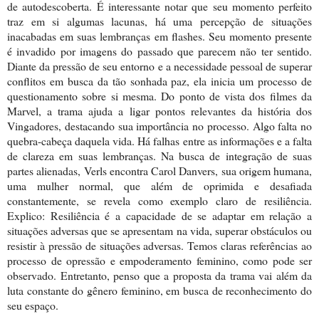
de autodescoberta. É interessante notar que seu momento perfeito
traz em si algumas lacunas, há uma percepção de situações
inacabadas em suas lembranças em flashes. Seu momento presente
é invadido por imagens do passado que parecem não ter sentido.
Diante da pressão de seu entorno e a necessidade pessoal de superar
conflitos em busca da tão sonhada paz, ela inicia um processo de
questionamento sobre si mesma. Do ponto de vista dos filmes da
Marvel, a trama ajuda a ligar pontos relevantes da história dos
Vingadores, destacando sua importância no processo. Algo falta no
quebra-cabeça daquela vida. Há falhas entre as informações e a falta
de clareza em suas lembranças. Na busca de integração de suas
partes alienadas, Verls encontra Carol Danvers, sua origem humana,
uma mulher normal, que além de oprimida e desafiada
constantemente, se revela como exemplo claro de resiliência.
Explico: Resiliência é a capacidade
de se adaptar em relação a
situações adversas que se apresentam na vida
,
superar obstáculos ou
resistir à pressão de situações adversas
. Temos claras referências ao
processo de opressão e empoderamento feminino, como pode ser
observado. Entretanto, penso que a proposta da trama vai além da
luta constante do gênero feminino, em busca de reconhecimento do
seu espaço.