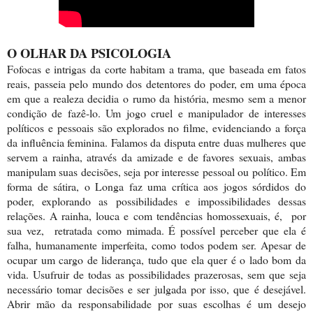
O OLHAR DA PSICOLOGIA
Fofocas e intrigas da corte habitam a trama, que baseada em fatos
reais, passeia pelo mundo dos detentores do poder, em uma época
em que a realeza decidia o rumo da história, mesmo sem a menor
condição de fazê-lo. Um jogo cruel e manipulador de interesses
políticos e pessoais são explorados no filme, evidenciando a força
da influência feminina. Falamos da disputa entre duas mulheres que
servem a rainha, através da amizade e de favores sexuais, ambas
manipulam suas decisões, seja por interesse pessoal ou político. Em
forma de sátira, o Longa faz uma crítica aos jogos sórdidos do
poder, explorando as possibilidades e impossibilidades dessas
relações. A rainha, louca e com tendências homossexuais, é,
por
sua vez,
retratada como mimada. É possível perceber que ela é
falha, humanamente imperfeita, como todos podem ser. Apesar de
ocupar um cargo de liderança, tudo que ela quer é o lado bom da
vida. Usufruir de todas as possibilidades prazerosas, sem que seja
necessário tomar decisões e ser julgada por isso, que é desejável.
Abrir mão da responsabilidade por suas escolhas é um desejo