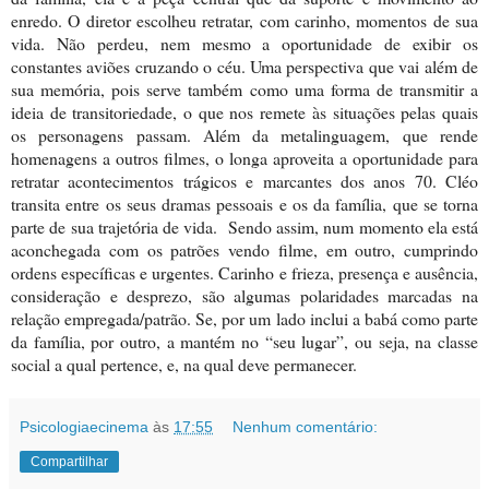
enredo. O diretor escolheu retratar, com carinho, momentos de sua
vida. Não perdeu, nem mesmo a oportunidade de exibir os
constantes aviões cruzando o céu. Uma perspectiva que vai além de
sua memória, pois serve também como uma forma de transmitir a
ideia de transitoriedade, o que nos remete às situações pelas quais
os personagens passam. Além da metalinguagem, que rende
homenagens a outros filmes, o longa aproveita a oportunidade para
retratar acontecimentos trágicos e marcantes dos anos 70. Cléo
transita entre os seus dramas pessoais e os da família, que se torna
parte de sua trajetória de vida.
Sendo assim, num momento ela está
aconchegada com os patrões vendo filme, em outro, cumprindo
ordens específicas e urgentes. Carinho e frieza, presença e ausência,
consideração e desprezo, são algumas polaridades marcadas na
relação empregada/patrão. Se, por um lado inclui a babá como parte
da família, por outro, a mantém no “seu lugar”, ou seja, na classe
social a qual pertence, e, na qual deve permanecer.
Psicologiaecinema
às
17:55
Nenhum comentário:
Compartilhar