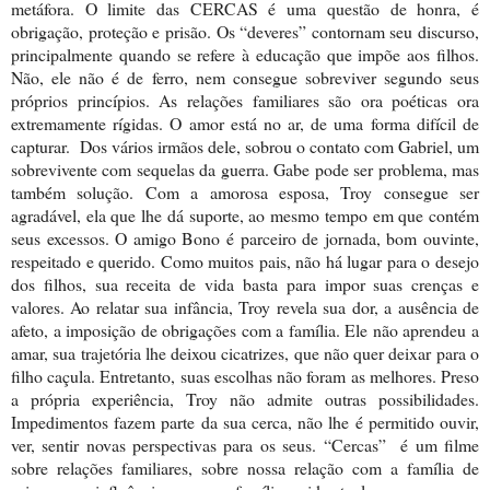
metáfora. O limite das CERCAS é uma questão de honra, é
obrigação, proteção e prisão. Os “deveres” contornam seu discurso,
principalmente quando se refere à educação que impõe aos filhos.
Não, ele não é de ferro, nem consegue sobreviver segundo seus
próprios princípios. As relações familiares são ora poéticas ora
extremamente rígidas. O amor está no ar, de uma forma difícil de
capturar. Dos vários irmãos dele, sobrou o contato com Gabriel, um
sobrevivente com sequelas da guerra. Gabe pode ser problema, mas
também solução. Com a amorosa esposa, Troy consegue ser
agradável, ela que lhe dá suporte, ao mesmo tempo em que contém
seus excessos. O amigo Bono é parceiro de jornada, bom ouvinte,
respeitado e querido. Como muitos pais, não há lugar para o desejo
dos filhos, sua receita de vida basta para impor suas crenças e
valores. Ao relatar sua infância, Troy revela sua dor, a ausência de
afeto, a imposição de obrigações com a família. Ele não aprendeu a
amar, sua trajetória lhe deixou cicatrizes, que não quer deixar para o
filho caçula. Entretanto, suas escolhas não foram as melhores. Preso
a própria experiência, Troy não admite outras possibilidades.
Impedimentos fazem parte da sua cerca, não lhe é permitido ouvir,
ver, sentir novas perspectivas para os seus. “Cercas” é um filme
sobre relações familiares, sobre nossa relação com a família de