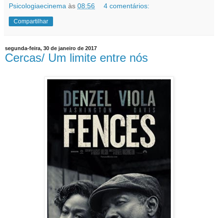
Psicologiaecinema
às
08:56
4 comentários:
Compartilhar
segunda-feira, 30 de janeiro de 2017
Cercas/ Um limite entre nós