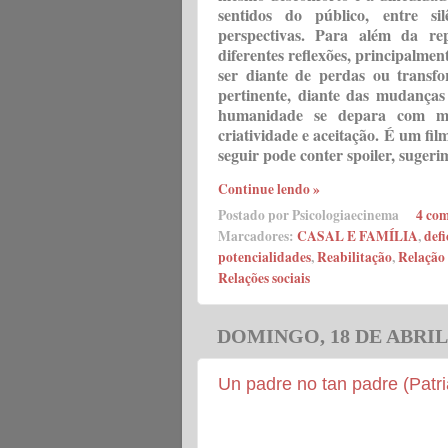
sentidos do público, entre si
perspectivas. Para além da rep
diferentes reflexões, principalmen
ser diante de perdas ou transf
pertinente, diante das mudança
humanidade se depara com mu
criatividade e aceitação. É um fil
seguir pode conter spoiler, sugerim
Continue lendo »
Postado por
Psicologiaecinema
4 com
Marcadores:
CASAL E FAMÍLIA
,
defi
potencialidades
,
Reabilitação
,
Relação 
Relações sociais
DOMINGO, 18 DE ABRIL 
Un padre no tan padre (Patri