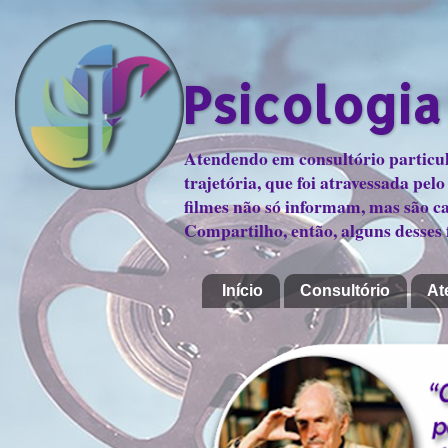
Psicologia
Atendendo em consultório particul
trajetória, que foi atravessada pe
filmes não só informam, mas são ca
Compartilho, então, alguns desses 
Início
Consultório
At