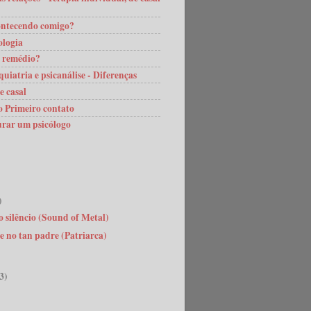
ontecendo comigo?
ologia
 remédio?
iquiatria e psicanálise - Diferenças
e casal
o Primeiro contato
rar um psicólogo
)
 silêncio (Sound of Metal)
 no tan padre (Patriarca)
3)