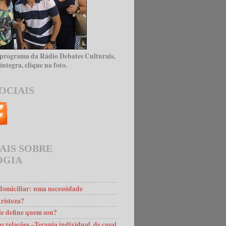
 programa da Rádio Debates Culturais,
íntegra, clique na foto.
OCIAIS
AIS SOBRE
OGIA
omiciliar: uma necessidade
risteza?
le define quem sou?
s relações –Terapia individual, de casal