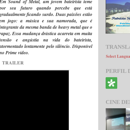
Em Sound of Metal, um jovem bateirista teme
por seu futuro quando percebe que está
gradualmente ficando surdo. Duas paixões estão
em jogo: a música e sua namorada, que é
integrante da mesma banda de heavy metal que o
rapaz. Essa mudança drástica acarreta em muita
tensão e angústia na vida do bateirista,
atormentado lentamente pelo silêncio. Disponível
TRANSL
no Prime vídeo.
Select Langu
TRAILER
PERFIL
CINE DE