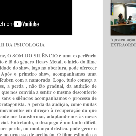
Apresentação 
R DA PSICOLOGIA
EXTRAORDINÁ
ilme, O SOM DO SILÊNCIO é uma experiência
ão é fã do gênero Heavy Metal, o início do filme
idade do show, logo na abertura, pode oferecer
a. Após o primeiro show, acompanhamos uma
e Ruben com a namorada. Logo, tudo começa a
e, a perda , não tão gradual, da audição de
 que nos convida a sentir o mesmo desconforto
e sons e silêncios acompanhamos o processo de
protagonista. A perda da audição, como muitas
e movimentos em direção à recuperação do que
 pode nos transformar, adaptando-nos às novas
ial. Entretanto, o desapego é um tanto difícil,
lquer perda, ou mudança drástica, pode gerar o
 no processo de aceitação. O filme estimula os