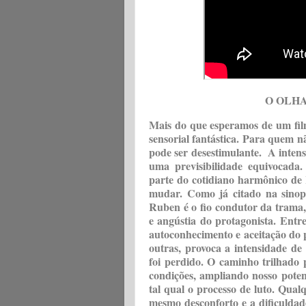
O OLHA
Mais do que esperamos de um f
sensorial fantástica. Para quem n
pode ser desestimulante.
A intens
uma previsibilidade equivocad
parte do cotidiano harmônico d
mudar. Como já citado na sinops
Ruben é o fio condutor da trama,
e angústia do protagonista. Entr
autoconhecimento e aceitação do 
outras, provoca a intensidade d
foi perdido. O caminho trilhado
condições, ampliando nosso potenc
tal qual o processo de luto. Qua
mesmo desconforto e a dificuldade