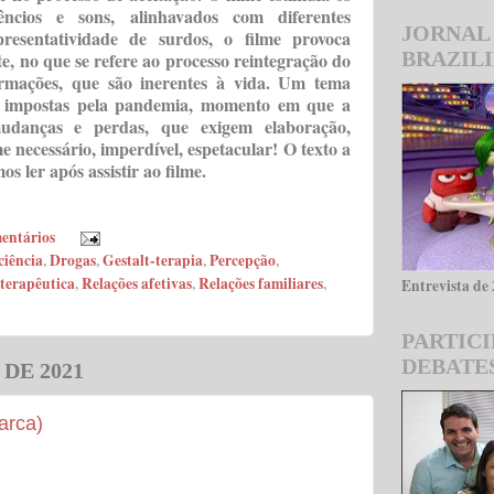
lêncios e sons, alinhavados com diferentes
JORNAL
resentatividade de surdos, o filme provoca
BRAZIL
te, no que se refere ao processo reintegração do
ormações, que são inerentes à vida. Um tema
s impostas pela pandemia, momento em que a
danças e perdas, que exigem elaboração,
me necessário, imperdível, espetacular! O texto a
os ler após assistir ao filme.
entários
ciência
,
Drogas
,
Gestalt-terapia
,
Percepção
,
terapêutica
,
Relações afetivas
,
Relações familiares
,
Entrevista de
PARTIC
DEBATE
DE 2021
arca)