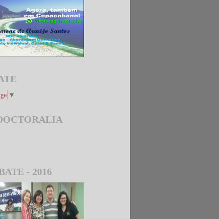
ATE
age
▼
 DOCTORALIA
BATE - 2016