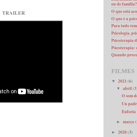
ou de família?
O que está ac
TRAILER
O que é a psic
Para tudo tem
Psicologia, ps
Psicoterapia d
Psicoterapia: 
Quando procu
FILMES
2021
(6)
▼
abril
(3
▼
O som do
Un padre
Euforia
março
(
►
2020
(3)
►