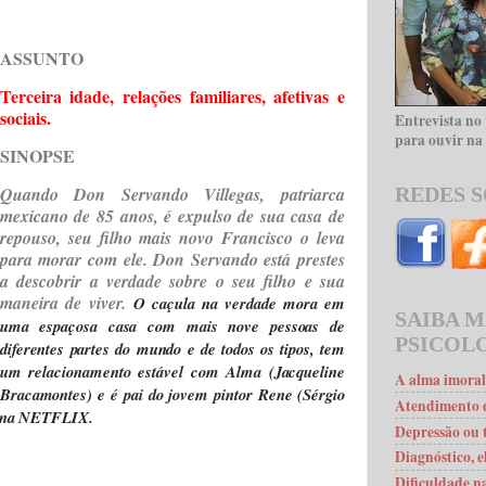
ASSUNTO
Terceira idade, relações familiares, afetivas e
sociais.
Entrevista no
para ouvir na 
SINOPSE
REDES S
Quando Don Servando Villegas, patriarca
mexicano de 85 anos, é expulso de sua casa de
repouso, seu filho mais novo Francisco o leva
para morar com ele. Don Servando está prestes
a descobrir a verdade sobre o seu filho e sua
maneira de viver.
O caçula na verdade mora em
SAIBA M
uma espaçosa casa com mais nove pessoas de
PSICOL
diferentes partes do mundo e de todos os tipos, tem
um relacionamento estável com Alma (Jacqueline
A alma imoral
Bracamontes) e é pai do jovem pintor Rene (Sérgio
Atendimento d
el na NETFLIX.
Depressão ou t
Diagnóstico, e
Dificuldade na