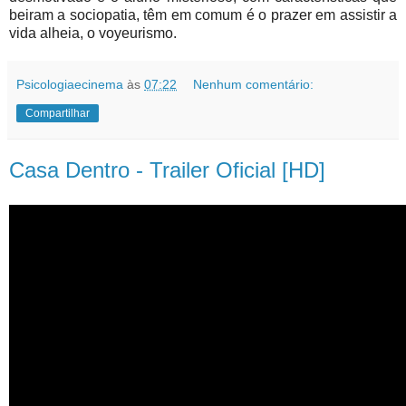
beiram a sociopatia, têm em comum é o prazer em assistir a
vida alheia, o voyeurismo.
Psicologiaecinema
às
07:22
Nenhum comentário:
Compartilhar
Casa Dentro - Trailer Oficial [HD]