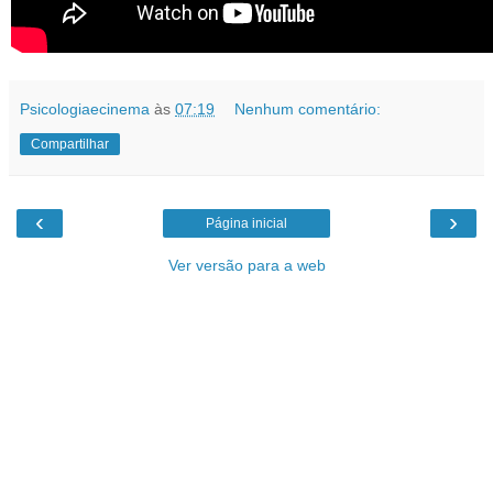
Psicologiaecinema
às
07:19
Nenhum comentário:
Compartilhar
‹
›
Página inicial
Ver versão para a web