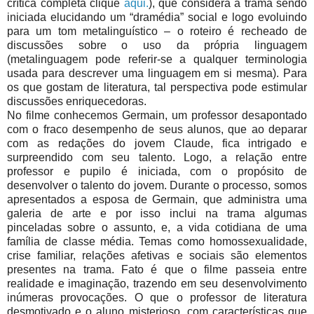
crítica completa clique
aqui.
), que considera a trama sendo
iniciada elucidando um “dramédia” social e logo evoluindo
para um tom metalinguístico – o roteiro é recheado de
discussões sobre o uso da própria linguagem
(metalinguagem pode referir-se a qualquer terminologia
usada para descrever uma linguagem em si mesma). Para
os que gostam de literatura, tal perspectiva pode estimular
discussões enriquecedoras.
No filme conhecemos Germain, um professor desapontado
com o fraco desempenho de seus alunos, que ao deparar
com as redações do jovem Claude, fica intrigado e
surpreendido com seu talento. Logo, a relação entre
professor e pupilo é iniciada, com o propósito de
desenvolver o talento do jovem. Durante o processo, somos
apresentados a esposa de Germain, que administra uma
galeria de arte e por isso inclui na trama algumas
pinceladas sobre o assunto, e, a vida cotidiana de uma
família de classe média. Temas como homossexualidade,
crise familiar, relações afetivas e sociais são elementos
presentes na trama. Fato é que o filme passeia entre
realidade e imaginação, trazendo em seu desenvolvimento
inúmeras provocações. O que o professor de literatura
desmotivado e o aluno misterioso, com características que