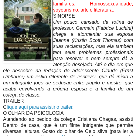
familiares. Homossexualidade,
voyeurismo, arte e literatura.
SINOPSE
Um pouco cansado da rotina de
professor, Germain (Fabrice Luchini)
chega a atormentar sua esposa
Jeanne (Kristin Scott Thomas) com
suas reclamações, mas ela também
tem seus problemas profissionais
para resolver e nem sempre dá a
atenção desejada. Até o dia em que
ele descobre na redação do adolescente Claude (Ernst
Umhauer) um estilo diferente de escrever, que dá início a
um intrigante jogo de sedução entre pupilo e mestre, que
acaba envolvendo a própria esposa e a família de um
colega de classe.
TRAILER
C
lique aqui para assistir o trailer.
O OLHAR DA PSICOLOGIA
Atendendo ao pedido da colega Cristiana Chagas, assisti
Dentro de casa, que é um filme intrigante que permite
diversas leituras. Gosto do olhar de Celo silva (para ler a