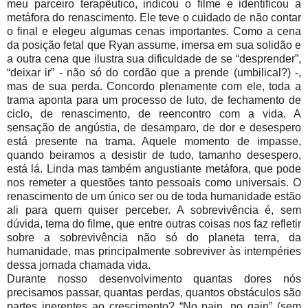
meu parceiro terapêutico, indicou o filme e identificou a
metáfora do renascimento. Ele teve o cuidado de não contar
o final e elegeu algumas cenas importantes. Como a cena
da posição fetal que Ryan assume, imersa em sua solidão e
a outra cena que ilustra sua dificuldade de se “desprender”,
“deixar ir” - não só do cordão que a prende (umbilical?) -,
mas de sua perda. Concordo plenamente com ele, toda a
trama aponta para um processo de luto, de fechamento de
ciclo, de renascimento, de reencontro com a vida. A
sensação de angústia, de desamparo, de dor e desespero
está presente na trama. Aquele momento de impasse,
quando beiramos a desistir de tudo, tamanho desespero,
está lá. Linda mas também angustiante metáfora, que pode
nos remeter a questões tanto pessoais como universais. O
renascimento de um único ser ou de toda humanidade estão
ali para quem quiser perceber. A sobrevivência é, sem
dúvida, tema do filme, que entre outras coisas nos faz refletir
sobre a sobrevivência não só do planeta terra, da
humanidade, mas principalmente sobreviver às intempéries
dessa jornada chamada vida.
Durante nosso desenvolvimento quantas dores nós
precisamos passar, quantas perdas, quantos obstáculos são
partes inerentes ao crescimento? “No pain, no gain” (sem