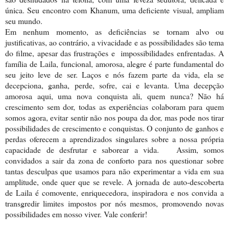
única. Seu encontro com Khanum, uma deficiente visual, ampliam
seu mundo.
Em nenhum momento, as deficiências se tornam alvo ou
justificativas, ao contrário, a vivacidade e as possibilidades são tema
do filme, apesar das frustrações e
impossibilidades enfrentadas. A
família de Laila, funcional, amorosa, alegre é parte fundamental do
seu jeito leve de ser. Laços e nós fazem parte da vida, ela se
decepciona, ganha, perde, sofre, cai e levanta. Uma decepção
amorosa aqui, uma nova conquista ali, quem nunca? Não há
crescimento sem dor, todas as experiências colaboram para quem
somos agora, evitar sentir não nos poupa da dor, mas pode nos tirar
possibilidades de crescimento e conquistas. O conjunto de ganhos e
perdas oferecem a aprendizados singulares sobre a nossa própria
capacidade de desfrutar e saborear a vida. Assim, somos
convidados a sair da zona de conforto para nos questionar sobre
tantas desculpas que usamos para não experimentar a vida em sua
amplitude
, onde quer que se revele. A jornada de auto-descoberta
de Laila é comovente, enriquecedora, inspiradora e nos convida a
transgredir limites impostos por nós mesmos, promovendo novas
possibilidades em nosso viver. Vale conferir!