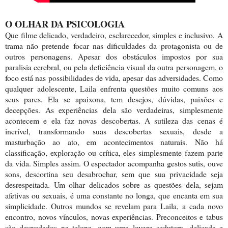
O OLHAR DA PSICOLOGIA
Que filme delicado, verdadeiro, esclarecedor, simples e inclusivo. A
trama não pretende focar nas dificuldades da protagonista ou de
outros personagens. Apesar dos obstáculos impostos por sua
paralisia cerebral, ou pela deficiência visual da outra personagem, o
foco está nas possibilidades de vida, apesar das adversidades. Como
qualquer adolescente, Laila enfrenta questões muito comuns aos
seus pares. Ela se apaixona, tem desejos, dúvidas, paixões e
decepções. As experiências dela são verdadeiras, simplesmente
acontecem e ela faz novas descobertas. A sutileza das cenas é
incrível, transformando suas descobertas sexuais, desde a
masturbação ao ato, em acontecimentos naturais. Não há
classificação, exploração ou crítica, eles simplesmente fazem parte
da vida. Simples assim. O espectador acompanha gestos sutis, ouve
sons, descortina seu desabrochar, sem que sua privacidade seja
desrespeitada. Um olhar delicados sobre as questões dela, sejam
afetivas ou sexuais, é uma constante no longa, que encanta em sua
simplicidade. Outros mundos se revelam para Laila, a cada novo
encontro, novos vínculos, novas experiências. Preconceitos e tabus
são desnudados na telona, com uma leveza sedutora, delicada e